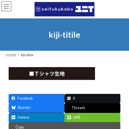
コ
ナ
ン
ビ
テ
ゲ
ン
ー
ツ
シ
へ
ョ
kiji-titile
ス
ン
キ
に
ッ
移
プ
動
HOME
kiji-titile
Facebook
X
Bluesky
Threads
Hatena
LINE
Copy