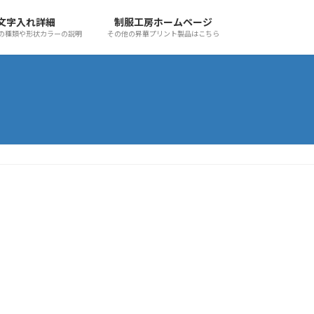
文字入れ詳細
制服工房ホームページ
の種類や形状カラーの説明
その他の昇華プリント製品はこちら