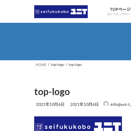
コ
ナ
TOPページ
ン
ビ
ユニＴトップペー
テ
ゲ
ン
ー
ツ
シ
へ
ョ
ス
ン
キ
に
ッ
移
HOME
top-logo
top-logo
プ
動
top-logo
最
2021年10月6日
2021年10月6日
info@uni-t.
終
更
新
日